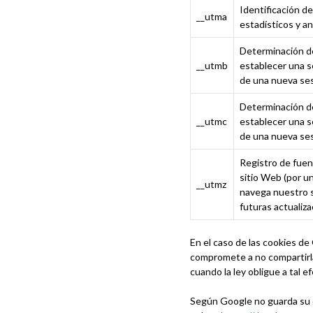
Identificación de
__utma
estadísticos y an
Determinación de 
__utmb
establecer una se
de una nueva ses
Determinación de 
__utmc
establecer una se
de una nueva ses
Registro de fuent
sitio Web (por u
__utmz
navega nuestro si
futuras actualiza
En el caso de las cookies d
compromete a no compartirla
cuando la ley obligue a tal e
Según Google no guarda su d