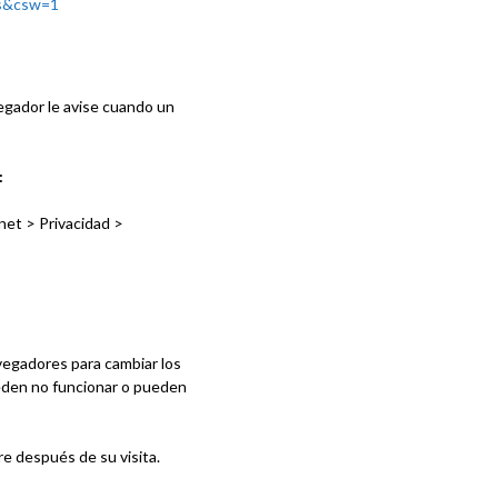
=es&csw=1
vegador le avise cuando un
:
net > Privacidad >
vegadores para cambiar los
ueden no funcionar o pueden
e después de su visita.