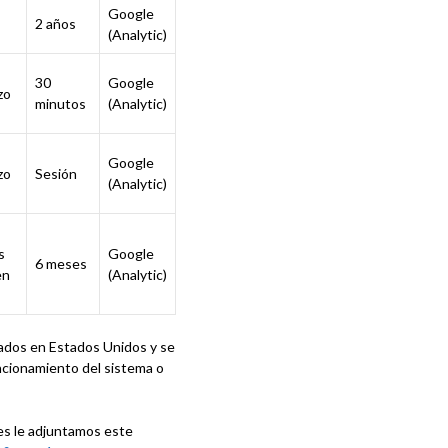
Google
2 años
(Analytic)
30
Google
zo
minutos
(Analytic)
Google
zo
Sesión
(Analytic)
s
Google
6 meses
en
(Analytic)
cados en Estados Unidos y se
ncionamiento del sistema o
ies le adjuntamos este