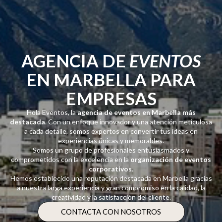
AGENCIA DE
EVENTOS
EN MARBELLA PARA
EMPRESAS
Hola Eventos, la
agencia de eventos en Marbella más
destacada
. Con un enfoque innovador y una atención meticulosa
a cada detalle, somos expertos en convertir tus ideas en
experiencias únicas y memorables.
Somos un grupo de profesionales entusiasmados y
comprometidos con la excelencia en la
organización de eventos
corporativos
.
Hemos establecido una reputación destacada en Marbella gracias
a nuestra larga experiencia y gran compromiso en la calidad, la
creatividad y la satisfacción del cliente.
CONTACTA CON NOSOTROS